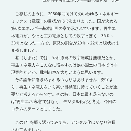
日本再生可能エネルギー総合研究所 北村
ご存じのように、2030年に向けてのいわゆるエネルギー
ミックス（電源）の目標がほぼ決まりました。国が決める
第6次エネルギー基本計画の案で示されています。再生エ
ネ電力が、やっと主力電源としての数字っぽく、36％～
38％となった一方で、原発の割合が20％～22％と現状のま
ま残しました。
巷（ちまた）では、やれ原発の数字達成は無理だとか、
再生エネ電力をこんなに増やすのは狭い国土の日本では非
現実的だとか、批判の声が大きいように思います。
その論争に巻き込まれるつもりはありません。数字よ
り、再生エネ電力をより高い目標値に持っていくことが重
要だと考えるからです。その時、日本に最も足らないの
は“再生エネ適地”ではなく、デジタル化だと考え、今回の
コラムのテーマとしました。
この1年を振り返ってみても、デジタル化はかなり注目
されてきました。