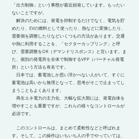
「出力制御」という事態が最近頻発しています。もったい
ないことですが。
解決のためには、発電を抑制するだけでなく、電気を貯
めたり、EVの燃料として使ったり、熱などに変換したり、
需要側を調整したりなどいくつもの方法があります。交通
や熱に利用することを、「セクターカップリング」と呼
び、需要調整をDR（デマンドリスポンス）と言います。ま
た、個別の発電所を全体で制御するVPP（バーチャル発電
所）という方法も有名です。
日本では、蓄電池しか思い浮かべない人がいて、すぐに
蓄電池は高いから無理となって、思考がそこで止まってし
まうこともよくあります。
再生エネ電力の主力化、大幅な拡大期には、発電自体を
増やすことも重要ですが、これらの様々なコントロールが
必須です。
このコントロールは、まとめて柔軟性などと呼ばれま
す。そして、この操作はいちいち人の手でやっていては、