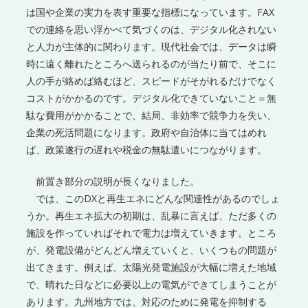
は国や企業の実力を表す重要な指標になっています。FAX
での連絡を思い浮かべて気づくのは、デジタル化されない
と人力が主体的に関わります。現代社会では、データは瞬
時に遠く離れたところへ送られるのが当たり前で、そこに
人の手が絡めば絡むほど、スピードがそがれるだけでなく
コストがかかるのです。デジタル化できていないこと＝無
駄な費用がかかることで、結局、非効率で競争力を失い、
企業の死活問題になります。政府や自治体に当てはめれ
ば、政策遂行の遅れや税金の無駄遣いにつながります。
前置き部分の説明が長くなりました。
では、このDXと再生エネにどんな関連性があるのでしょ
うか。再生エネ拡大の初期は、乱暴に言えば、ただ多くの
施設を作っていればそれで電力は増えていきます。ところ
が、発電設備がどんどん増えていくと、いくつもの問題が
出てきます。例えば、太陽光発電施設が大幅に増えた地域
で、晴れた日などに必要以上の電気ができてしまうことが
あります。九州地方では、対応のために発電を抑制する