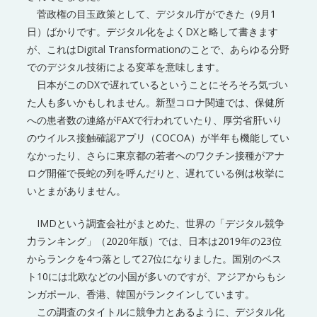
菅政権の目玉政策として、デジタル庁ができた（9月1
日）ばかりです。デジタル化をよくDXと略して書きます
が、これはDigital Transformationのことで、あらゆる分野
でのデジタル技術による変革を意味します。
日本がこのDXで遅れているということにそろそろ気づい
た人も多いかもしれません。新型コロナ関連では、保健所
への患者数の連絡がFAXで行われていたり、厚労省肝いり
のウイルス接触確認アプリ（COCOA）が半年も機能してい
なかったり、さらに東京都の若者へのワクチン接種がアナ
ログ開催で長蛇の列を呼んだりと、遅れている例は枚挙に
いとまがありません。
IMDという調査会社がまとめた、世界の「デジタル競争
力ランキング」（2020年版）では、日本は2019年の23位
からランクを4つ落として27位になりました。国別のベス
ト10には北欧などの小国が多いのですが、アジアからもシ
ンガポール、香港、韓国がランクインしています。
この調査のタイトルに競争力とあるように、デジタル化