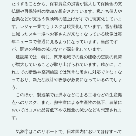
たりすることから、保有資産の損害が拡大して保険金の支
払額や再保険料の増加が想定されています。私たち個人や
企業などが支払う保険料の値上げがすでに現実化していま
す。レジャー業でもリスクは現実化しています。雪が極端
に減ったスキー場へお客さんが来なくなっている映像は毎
年ニュースで普通に見るようになっています。当然です
が、関連の利益の減少などが深刻化しています。
建設業では、特に、関東地域での夏の建物の空調の負荷
が増大していることが取り上げられています。確かに、こ
れまでの断熱や空調施設では異常な暑さに対応できなくな
っており、新たな設計や改修が必要になっているのでしょ
う。
このほか、製造業では洪水などによる工場などの生産拠
点へのリスク、また、熱中症による生産性の低下、農業に
おいてはコメの品質低下や収穫量の減少なども想定されま
す。
気象庁はこのリポートで、日本国内においてほぼすべて